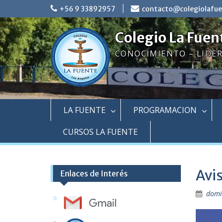
Skip
+56 9 33892957
contacto@colegiolafue
to
content
Colegio La Fuen
CONOCIMIENTO – LIDE
LA FUENTE
PROGRAMACION
CURSOS LA FUENTE
Avi
Enlaces de Interés
domi