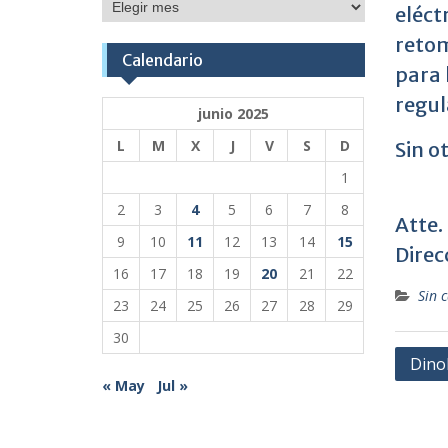
Publicaciones
eléct
retom
Calendario
para 
regul
junio 2025
L
M
X
J
V
S
D
Sin o
1
2
3
4
5
6
7
8
Atte.
9
10
11
12
13
14
15
Direc
16
17
18
19
20
21
22
Sin 
23
24
25
26
27
28
29
30
Nave
Dino
« May
Jul »
de
entr