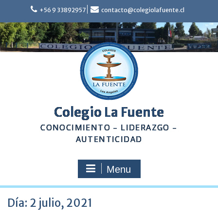
Skip
+56 9 33892957
contacto@colegiolafuente.cl
to
content
Colegio La Fuente
CONOCIMIENTO – LIDERAZGO –
AUTENTICIDAD
Menu
Día:
2 julio, 2021