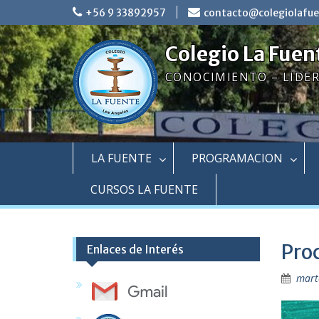
Skip
+56 9 33892957
contacto@colegiolafue
to
content
Colegio La Fuen
CONOCIMIENTO – LIDE
LA FUENTE
PROGRAMACION
CURSOS LA FUENTE
Pro
Enlaces de Interés
mart