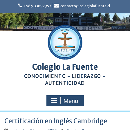
Skip
+56 9 33892957
contacto@colegiolafuente.cl
to
content
Colegio La Fuente
CONOCIMIENTO – LIDERAZGO –
AUTENTICIDAD
Menu
Certificación en Inglés Cambridge