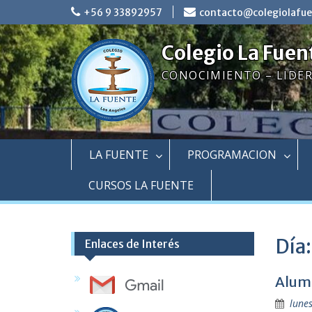
Skip
+56 9 33892957
contacto@colegiolafue
to
content
Colegio La Fuen
CONOCIMIENTO – LIDE
LA FUENTE
PROGRAMACION
CURSOS LA FUENTE
Día
Enlaces de Interés
Alumn
lunes