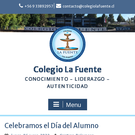
Skip
+56 9 33892957
contacto@colegiolafuente.cl
to
content
Colegio La Fuente
CONOCIMIENTO – LIDERAZGO –
AUTENTICIDAD
Menu
Celebramos el Día del Alumno