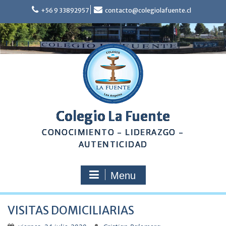
Skip
+56 9 33892957
contacto@colegiolafuente.cl
to
content
Colegio La Fuente
CONOCIMIENTO – LIDERAZGO –
AUTENTICIDAD
Menu
VISITAS DOMICILIARIAS