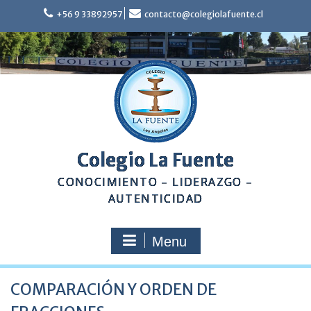
Skip
+56 9 33892957
contacto@colegiolafuente.cl
to
content
Colegio La Fuente
CONOCIMIENTO – LIDERAZGO –
AUTENTICIDAD
Menu
COMPARACIÓN Y ORDEN DE