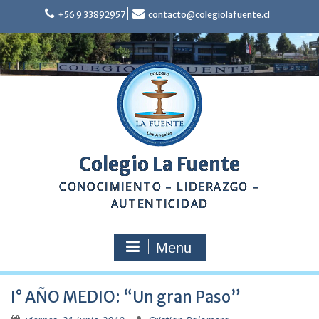
Skip
+56 9 33892957
contacto@colegiolafuente.cl
to
content
Colegio La Fuente
CONOCIMIENTO – LIDERAZGO –
AUTENTICIDAD
Menu
I° AÑO MEDIO: “Un gran Paso”