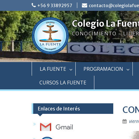
Skip
+56 9 33892957
contacto@colegiolafue
to
content
Colegio La Fuen
CONOCIMIENTO – LIDE
LA FUENTE
PROGRAMACION
CURSOS LA FUENTE
CON
Enlaces de Interés
vier