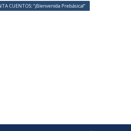
gación
TA CUENTOS: “¡Bienvenida Prebásica!”
adas