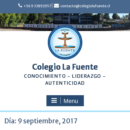
Skip
+56 9 33892957
contacto@colegiolafuente.cl
to
content
Colegio La Fuente
CONOCIMIENTO – LIDERAZGO –
AUTENTICIDAD
Menu
Día:
9 septiembre, 2017