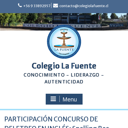
Skip
+56 9 33892957
contacto@colegiolafuente.cl
to
content
Colegio La Fuente
CONOCIMIENTO – LIDERAZGO –
AUTENTICIDAD
Menu
PARTICIPACIÓN CONCURSO DE